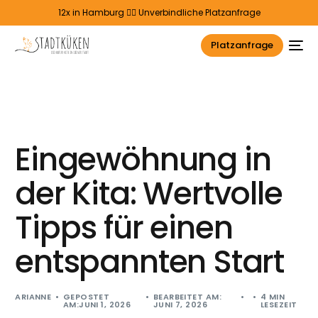
12x in Hamburg 👉🏻
Unverbindliche Platzanfrage
Platzanfrage
Eingewöhnung in
der Kita: Wertvolle
Tipps für einen
entspannten Start
ARIANNE
GEPOSTET
BEARBEITET AM:
4 MIN
AM:JUNI 1, 2026
JUNI 7, 2026
LESEZEIT