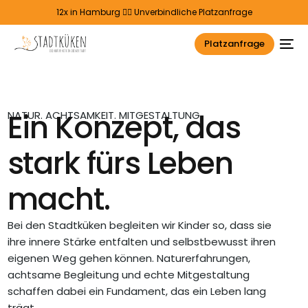
12x in Hamburg 👉🏻
Unverbindliche Platzanfrage
Platzanfrage
Ein Konzept, das
NATUR. ACHTSAMKEIT. MITGESTALTUNG.
stark fürs Leben
macht.
Bei den Stadtküken begleiten wir Kinder so, dass sie
ihre innere Stärke entfalten und selbstbewusst ihren
eigenen Weg gehen können. Naturerfahrungen,
achtsame Begleitung und echte Mitgestaltung
schaffen dabei ein Fundament, das ein Leben lang
trägt.