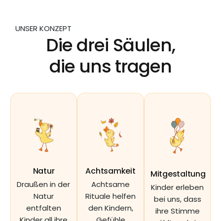
UNSER KONZEPT
Die drei Säulen,
die uns tragen
Natur
Achtsamkeit
Mitgestaltung
Draußen in der
Achtsame
Kinder erleben
Natur
Rituale helfen
bei uns, dass
entfalten
den Kindern,
ihre Stimme
Kinder all ihre
Gefühle