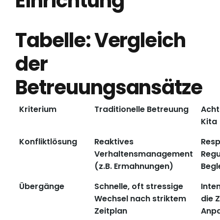
Einrichtung
Tabelle: Vergleich
der
Betreuungsansätze
Kriterium
Traditionelle Betreuung
Acht
Kita
Konfliktlösung
Reaktives
Resp
Verhaltensmanagement
Regu
(z.B. Ermahnungen)
Begl
Übergänge
Schnelle, oft stressige
Inten
Wechsel nach striktem
die Z
Zeitplan
Anpa