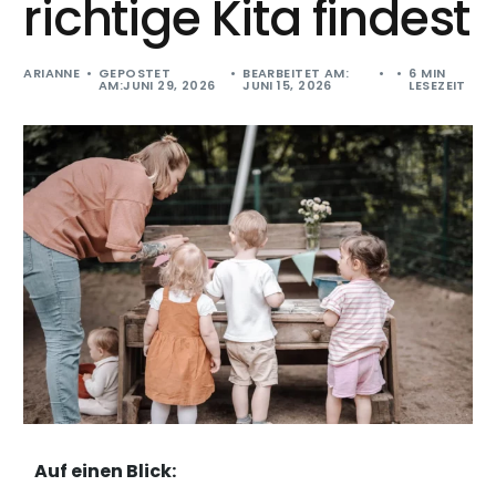
richtige Kita findest
ARIANNE
GEPOSTET
BEARBEITET AM:
6 MIN
AM:JUNI 29, 2026
JUNI 15, 2026
LESEZEIT
Auf einen Blick: